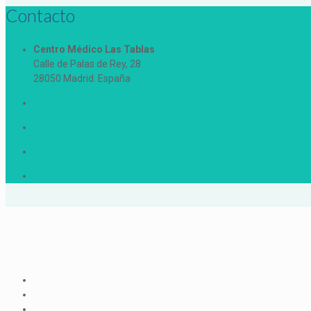
Contacto
Centro Médico Las Tablas
Calle de Palas de Rey, 28
28050 Madrid. España
+34 91 750 56 68
+34 91 750 56 69
info@cmlastablas.es
cmlastablas.es/