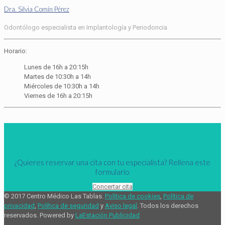
Dra. Silvia Comín Pérez
Odontólogo especialista en Implantología y Periodoncia
Horario:
Lunes de 16h a 20:15h
Martes de 10:30h a 14h
Miércoles de 10:30h a 14h
Viernes de 16h a 20:15h
¿Quieres reservar una cita con tu especialista? Rellena este
formulario
Concertar cita
© 2017 Centro Médico Las Tablas.
Política de cookies
,
Política de
privacidad
,
Política de seguridad
y
Aviso legal
. Todos los derechos
reservados. Powered by
LaEstación Publicidad